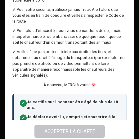
supérieure à 30 °C
✔ Pour votre sécurité, n’utilisez jamais Truck Alert alors que
vous êtes en train de conduire et veillez à respecter le Code de
la route
✔ Pour plus d’efficacité, nous vous demandons de ne jamais
interpeller, harceler ou embarrasser de quelque façon que ce
soit le chauffeur d’un camion transportant des animaux
✔ Veillez à ne pas porter atteinte aux droits des tiers, et
notamment au droit à l’image du transporteur (par exemple : ne
pas prendre de photo ou de vidéo permettant de faire
apparaître de manière reconnaissable les chauffeurs des
véhicules signalés).
À nouveau, MERCI à vous !
Je certifie sur l’honneur être âgé de plus de 18
✓
ans.
Je déclare avoir lu, compris et souscrire à la
✓
Charte de bonne conduite dans son intégralité,
et que le signalement auquel je vais procéder
ACCEPTER LA CHARTE
correspond aux faits que j’ai constatés.